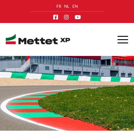
FR
NL
EN