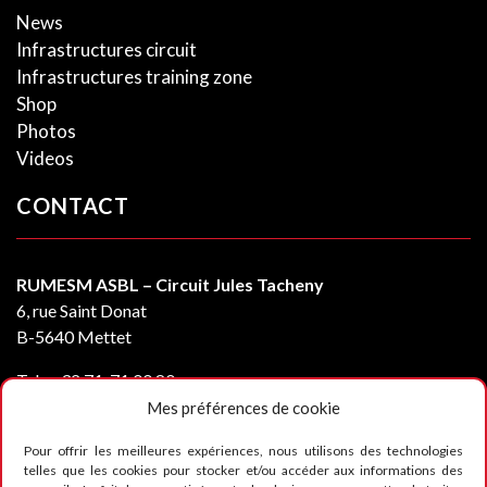
News
Infrastructures circuit
Infrastructures training zone
Shop
Photos
Videos
CONTACT
RUMESM ASBL – Circuit Jules Tacheny
6, rue Saint Donat
B-5640 Mettet
Tel :
+32 71-71 00 80
Email :
info@mettet-xp.be
Mes préférences de cookie
TVA : BE0409 501 435
Pour offrir les meilleures expériences, nous utilisons des technologies
telles que les cookies pour stocker et/ou accéder aux informations des