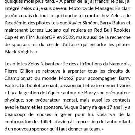
quelques mois plus tard. « A partir de là j’ai franchi le pas, j’ai
intégré Zelos où je suis devenu Motorcycle Manager. En clair
je m’occupais de tout ce qui touche à la moto chez Zelos : de
l’académie, des pilotes tels que Xavier Siméon, Barry Baltus et
maintenant Lorenz Luciano qui roulera en Red Bull Rookies
Cup et en FIM JuniorGP en 2022, mais aussi de la recherche
de sponsors et du cercle d’affaire qui encadre les pilotes
Black Knights. »
Les pilotes Zelos faisant partie des attributions du Namurois,
Pierre Gillion se retrouve à arpenter tous les circuits du
Championnat du monde Moto2 pour accompagner Barry
Baltus. Un boulot prenant, passionnant et extrêmement varié.
« Il y a la gestion de l’équipe autour de Barry, son préparateur
physique, son préparateur mental, mais aussi les contacts
avec le team et les sponsors. Vu que Barry n’a que 17 ans il y a
beaucoup de choses à gérer pour lui. Cela va de la
confirmation des billets d’avion à l’impression de l’autocollant
d’un nouveau sponsor qu’il faut donner au team. »