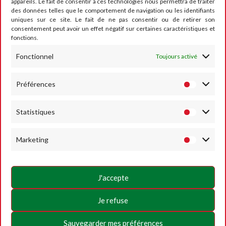
appareils. Le fait de consentir à ces technologies nous permettra de traiter
Charte de vie privée
des données telles que le comportement de navigation ou les identifiants
uniques sur ce site. Le fait de ne pas consentir ou de retirer son
Conditions générales d’utilisation
consentement peut avoir un effet négatif sur certaines caractéristiques et
fonctions.
Politique des Cookies
SUIVEZ-NOUS
Fonctionnel
Toujours activé
Préférences
Statistiques
Marketing
J'accepte
Je refuse
© COPYRIGHT METTET-XP.BE - 2026 | POWERED BY
INSIDE WEB
Sauvegarder mes préférences