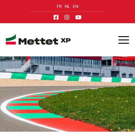
FR
NL
EN