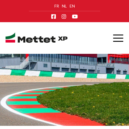
FR
NL
EN