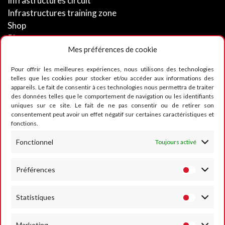
Infrastructures circuit
Infrastructures training zone
Shop
Photos
Mes préférences de cookie
Videos
Pour offrir les meilleures expériences, nous utilisons des technologies
CONTACT
telles que les cookies pour stocker et/ou accéder aux informations des
appareils. Le fait de consentir à ces technologies nous permettra de traiter
des données telles que le comportement de navigation ou les identifiants
uniques sur ce site. Le fait de ne pas consentir ou de retirer son
RUMESM ASBL – Circuit Jules Tacheny
consentement peut avoir un effet négatif sur certaines caractéristiques et
6, rue Saint Donat
fonctions.
B-5640 Mettet
Fonctionnel
Toujours activé
Tel :
+32 71-71 00 80
Email :
info@mettet-xp.be
Préférences
TVA : BE0409 501 435
Statistiques
Charte de vie privée
Marketing