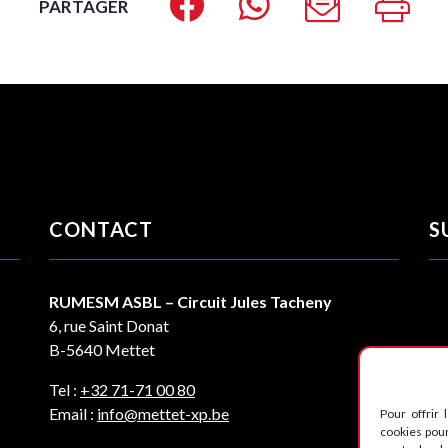
PARTAGER
CONTACT
S
RUMESM ASBL – Circuit Jules Tacheny
6, rue Saint Donat
B-5640 Mettet
Tel :
+32 71-71 00 80
Email :
info@mettet-xp.be
Pour offrir 
cookies pour