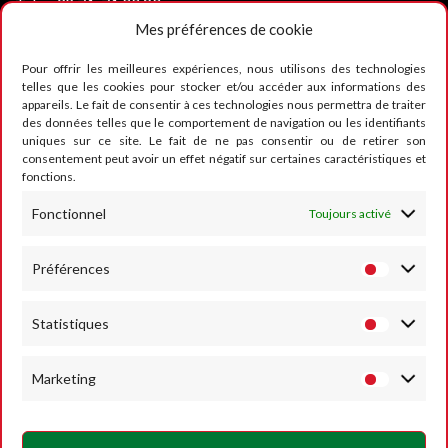
Tel :
+32 71-71 00 80
Email :
info@mettet-xp.be
Mes préférences de cookie
TVA : BE0409 501 435
Pour offrir les meilleures expériences, nous utilisons des technologies
telles que les cookies pour stocker et/ou accéder aux informations des
appareils. Le fait de consentir à ces technologies nous permettra de traiter
Charte de vie privée
des données telles que le comportement de navigation ou les identifiants
uniques sur ce site. Le fait de ne pas consentir ou de retirer son
Conditions générales d’utilisation
consentement peut avoir un effet négatif sur certaines caractéristiques et
fonctions.
Politique des Cookies
SUIVEZ-NOUS
Fonctionnel
Toujours activé
Préférences
Statistiques
Marketing