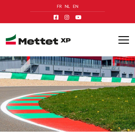
FR
NL
EN