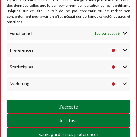
des données telles que le comportement de navigation ou les identifiants
CONTACT
uniques sur ce site. Le fait de ne pas consentir ou de retirer son
consentement peut avoir un effet négatif sur certaines caractéristiques et
fonctions.
Fonctionnel
Toujours activé
RUMESM ASBL – Circuit Jules Tacheny
6, rue Saint Donat
B-5640 Mettet
Préférences
Tel :
+32 71-71 00 80
Statistiques
Email :
info@mettet-xp.be
TVA : BE0409 501 435
Marketing
Charte de vie privée
Conditions générales d’utilisation
J'accepte
Politique des Cookies
Je refuse
SUIVEZ-NOUS
Sauvegarder mes préférences