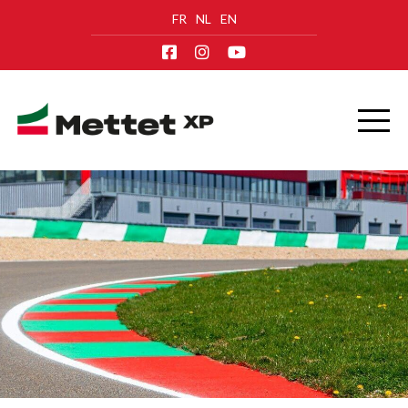
FR
NL
EN