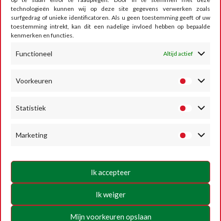
technologieën kunnen wij op deze site gegevens verwerken zoals
CONTACT
surfgedrag of unieke identificatoren. Als u geen toestemming geeft of uw
toestemming intrekt, kan dit een nadelige invloed hebben op bepaalde
kenmerken en functies.
Functioneel
Altijd actief
RUMESM ASBL – Circuit Jules Tacheny
6, rue Saint Donat
B-5640 Mettet
Voorkeuren
Tel :
+32 71-71 00 80
Statistiek
Email :
info@mettet-xp.be
TVA : BE0409 501 435
Marketing
Privacybeleid
Algemene gebruiksvoorwaarden
Ik accepteer
Cookiebeleid
Ik weiger
VOLG ONS
Mijn voorkeuren opslaan