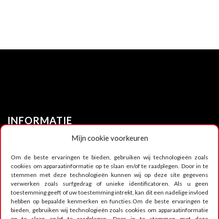
INFORMATIE
Mijn cookie voorkeuren
Nieuws
Om de beste ervaringen te bieden, gebruiken wij technologieën zoals
cookies om apparaatinformatie op te slaan en/of te raadplegen. Door in te
Circuit infrastructuur
stemmen met deze technologieën kunnen wij op deze site gegevens
Infrastructuur trainingszone
verwerken zoals surfgedrag of unieke identificatoren. Als u geen
Shop
toestemming geeft of uw toestemming intrekt, kan dit een nadelige invloed
hebben op bepaalde kenmerken en functies.Om de beste ervaringen te
Foto's
bieden, gebruiken wij technologieën zoals cookies om apparaatinformatie
Video's
op te slaan en/of te raadplegen. Door in te stemmen met deze