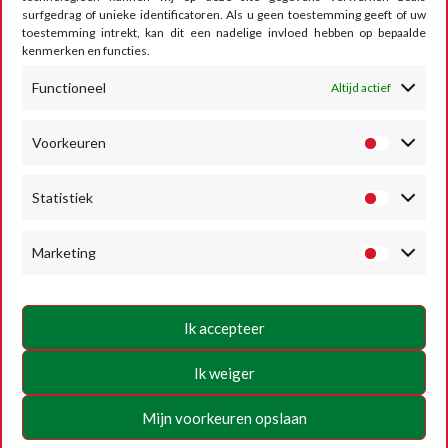
surfgedrag of unieke identificatoren. Als u geen toestemming geeft of uw
Algemene gebruiksvoorwaarden
toestemming intrekt, kan dit een nadelige invloed hebben op bepaalde
kenmerken en functies.
Cookiebeleid
VOLG ONS
Functioneel
Altijd actief
Voorkeuren
Statistiek
Marketing
Ik accepteer
Ik weiger
© COPYRIGHT METTET-XP.BE - 2026 | POWERED BY
INSIDE WEB
Mijn voorkeuren opslaan