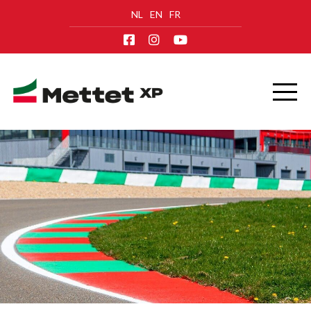
NL
EN
FR