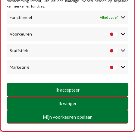
toestemming intrekt, kan dit een nadelige invloed hebben op bepaalde
van uw opleidingsdagen, moet u rechtstreeks per
kenmerken en functies.
post of per telefoon contact opnemen met de
Functioneel
Altijd actief
scholen die u hun diensten aanbieden.
Voorkeuren
Statistiek
Meer informatie
Marketing
Ik accepteer
Ik weiger
Mijn voorkeuren opslaan