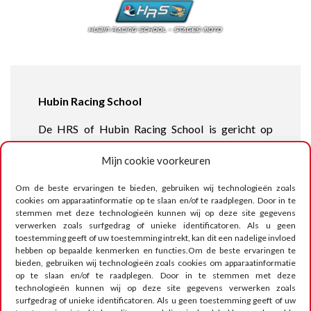
Hubin Racing School
De HRS of Hubin Racing School is gericht op
jonge kinderen en biedt initiatie- en
Mijn cookie voorkeuren
verbeteringscursussen op het circuit van Mettet.
Richard Hubin is een gediplomeerd instructeur
Om de beste ervaringen te bieden, gebruiken wij technologieën zoals
van de ADEPS en zijn school is gecertificeerd
cookies om apparaatinformatie op te slaan en/of te raadplegen. Door in te
door de Belgische Motorrijdersfederatie.
stemmen met deze technologieën kunnen wij op deze site gegevens
verwerken zoals surfgedrag of unieke identificatoren. Als u geen
toestemming geeft of uw toestemming intrekt, kan dit een nadelige invloed
ATTENTIE
hebben op bepaalde kenmerken en functies.Om de beste ervaringen te
Het circuit verhuurt zijn faciliteiten aan
bieden, gebruiken wij technologieën zoals cookies om apparaatinformatie
verschillende scholen en kan daarom geen
op te slaan en/of te raadplegen. Door in te stemmen met deze
technologieën kunnen wij op deze site gegevens verwerken zoals
antwoord geven op uw vragen over rijcursussen.
surfgedrag of unieke identificatoren. Als u geen toestemming geeft of uw
Voor uw reserveringen, programma’s en roosters