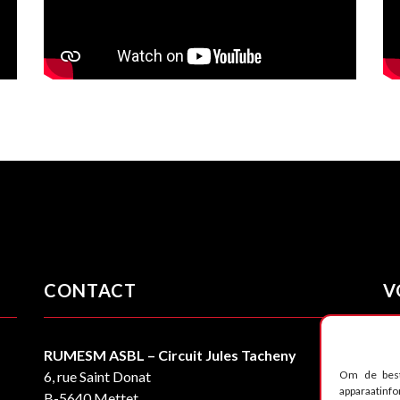
CONTACT
V
RUMESM ASBL – Circuit Jules Tacheny
6, rue Saint Donat
Om de best
apparaatinf
B-5640 Mettet