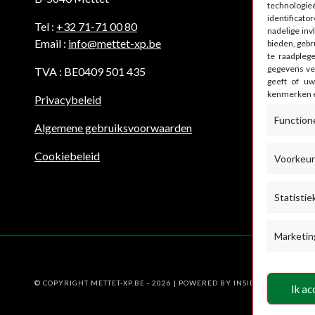
technologie
identificat
Tel :
+32 71-71 00 80
nadelige in
Email :
info@mettet-xp.be
bieden, gebr
te raadpleg
gegevens ve
TVA : BE0409 501 435
geeft of uw
kenmerken e
Privacybeleid
Function
Algemene gebruiksvoorwaarden
Cookiebeleid
Voorkeu
Statistie
Marketin
© COPYRIGHT METTET-XP.BE - 2026 | POWERED BY
INSIDE WEB
Ik ac