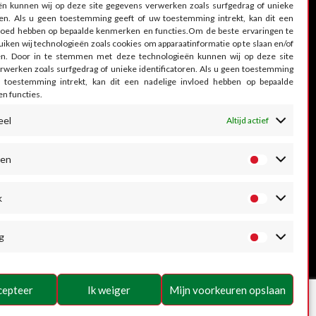
ën kunnen wij op deze site gegevens verwerken zoals surfgedrag of unieke
oren. Als u geen toestemming geeft of uw toestemming intrekt, kan dit een
vloed hebben op bepaalde kenmerken en functies.Om de beste ervaringen te
uiken wij technologieën zoals cookies om apparaatinformatie op te slaan en/of
en. Door in te stemmen met deze technologieën kunnen wij op deze site
rwerken zoals surfgedrag of unieke identificatoren. Als u geen toestemming
 toestemming intrekt, kan dit een nadelige invloed hebben op bepaalde
n functies.
eel
Altijd actief
ren
k
g
cepteer
Ik weiger
Mijn voorkeuren opslaan