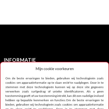
INFORMATIE
Mijn cookie voorkeuren
Nieuws
Om de beste ervaringen te bieden, gebruiken wij technologieën zoals
cookies om apparaatinformatie op te slaan en/of te raadplegen. Door in te
Circuit infrastructuur
stemmen met deze technologieën kunnen wij op deze site gegevens
Infrastructuur trainingszone
verwerken zoals surfgedrag of unieke identificatoren. Als u geen
Shop
toestemming geeft of uw toestemming intrekt, kan dit een nadelige invloed
hebben op bepaalde kenmerken en functies.Om de beste ervaringen te
Foto's
bieden, gebruiken wij technologieën zoals cookies om apparaatinformatie
Video's
op te slaan en/of te raadplegen. Door in te stemmen met deze