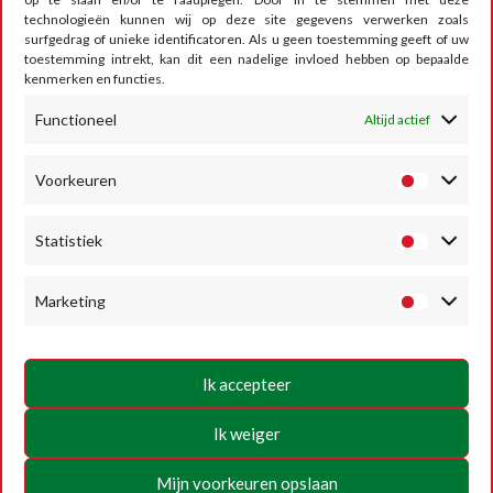
technologieën kunnen wij op deze site gegevens verwerken zoals
CONTACT
surfgedrag of unieke identificatoren. Als u geen toestemming geeft of uw
toestemming intrekt, kan dit een nadelige invloed hebben op bepaalde
kenmerken en functies.
Functioneel
Altijd actief
RUMESM ASBL – Circuit Jules Tacheny
6, rue Saint Donat
B-5640 Mettet
Voorkeuren
Tel :
+32 71-71 00 80
Statistiek
Email :
info@mettet-xp.be
TVA : BE0409 501 435
Marketing
Privacybeleid
Algemene gebruiksvoorwaarden
Ik accepteer
Cookiebeleid
Ik weiger
VOLG ONS
Mijn voorkeuren opslaan