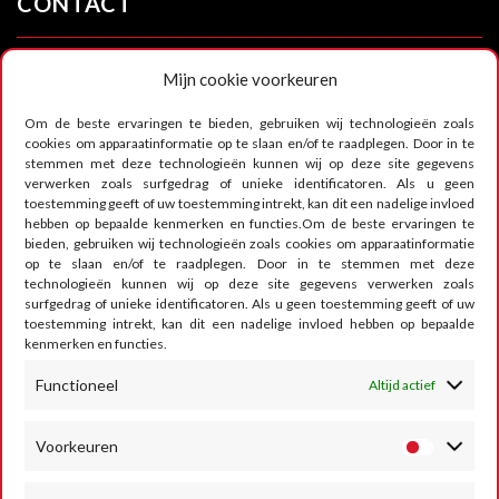
CONTACT
Mijn cookie voorkeuren
RUMESM ASBL – Circuit Jules Tacheny
6, rue Saint Donat
Om de beste ervaringen te bieden, gebruiken wij technologieën zoals
B-5640 Mettet
cookies om apparaatinformatie op te slaan en/of te raadplegen. Door in te
stemmen met deze technologieën kunnen wij op deze site gegevens
Tel :
+32 71-71 00 80
verwerken zoals surfgedrag of unieke identificatoren. Als u geen
toestemming geeft of uw toestemming intrekt, kan dit een nadelige invloed
Email :
info@mettet-xp.be
hebben op bepaalde kenmerken en functies.Om de beste ervaringen te
bieden, gebruiken wij technologieën zoals cookies om apparaatinformatie
TVA : BE0409 501 435
op te slaan en/of te raadplegen. Door in te stemmen met deze
technologieën kunnen wij op deze site gegevens verwerken zoals
Privacybeleid
surfgedrag of unieke identificatoren. Als u geen toestemming geeft of uw
toestemming intrekt, kan dit een nadelige invloed hebben op bepaalde
Algemene gebruiksvoorwaarden
kenmerken en functies.
Functioneel
Altijd actief
Cookiebeleid
VOLG ONS
Voorkeuren