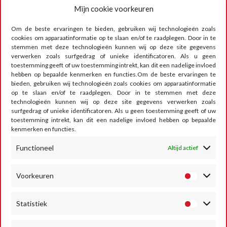
Mijn cookie voorkeuren
6, rue Saint Donat
B-5640 Mettet
Om de beste ervaringen te bieden, gebruiken wij technologieën zoals
cookies om apparaatinformatie op te slaan en/of te raadplegen. Door in te
Tel :
+32 71-71 00 80
stemmen met deze technologieën kunnen wij op deze site gegevens
Email :
info@mettet-xp.be
verwerken zoals surfgedrag of unieke identificatoren. Als u geen
toestemming geeft of uw toestemming intrekt, kan dit een nadelige invloed
TVA : BE0409 501 435
hebben op bepaalde kenmerken en functies.Om de beste ervaringen te
bieden, gebruiken wij technologieën zoals cookies om apparaatinformatie
op te slaan en/of te raadplegen. Door in te stemmen met deze
Privacybeleid
technologieën kunnen wij op deze site gegevens verwerken zoals
surfgedrag of unieke identificatoren. Als u geen toestemming geeft of uw
Algemene gebruiksvoorwaarden
toestemming intrekt, kan dit een nadelige invloed hebben op bepaalde
kenmerken en functies.
Cookiebeleid
VOLG ONS
Functioneel
Altijd actief
Voorkeuren
Statistiek