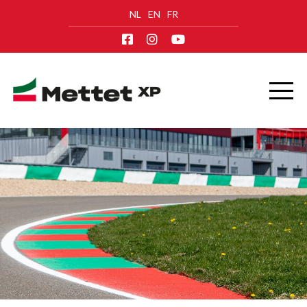
NL
EN
FR