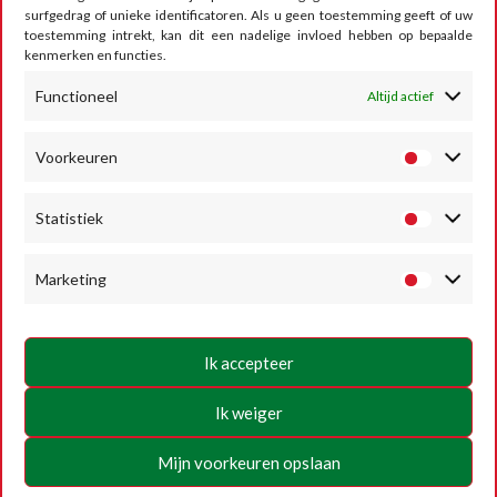
surfgedrag of unieke identificatoren. Als u geen toestemming geeft of uw
Algemene gebruiksvoorwaarden
toestemming intrekt, kan dit een nadelige invloed hebben op bepaalde
kenmerken en functies.
Cookiebeleid
VOLG ONS
Functioneel
Altijd actief
Voorkeuren
Statistiek
Marketing
Ik accepteer
Ik weiger
© COPYRIGHT METTET-XP.BE - 2026 | POWERED BY
INSIDE WEB
Mijn voorkeuren opslaan